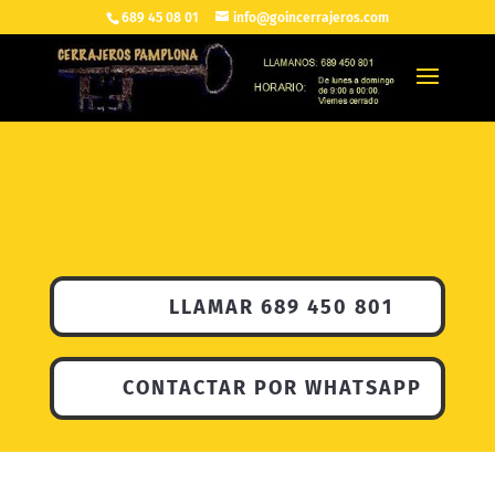
689 45 08 01
info@goincerrajeros.com
LLAMAR 689 450 801
CONTACTAR POR WHATSAPP