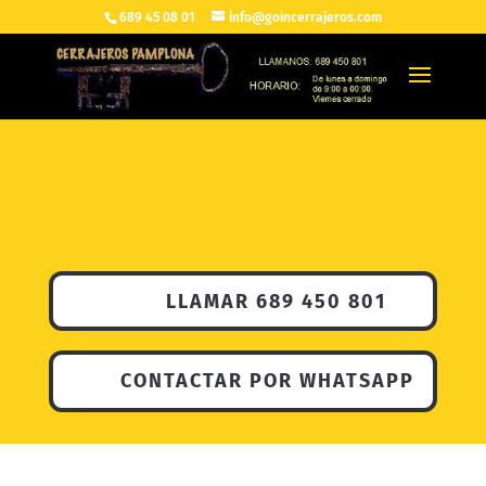
689 45 08 01
info@goincerrajeros.com
LLAMAR 689 450 801
CONTACTAR POR WHATSAPP