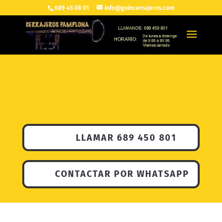
689 45 08 01
info@goincerrajeros.com
LLAMAR 689 450 801
CONTACTAR POR WHATSAPP