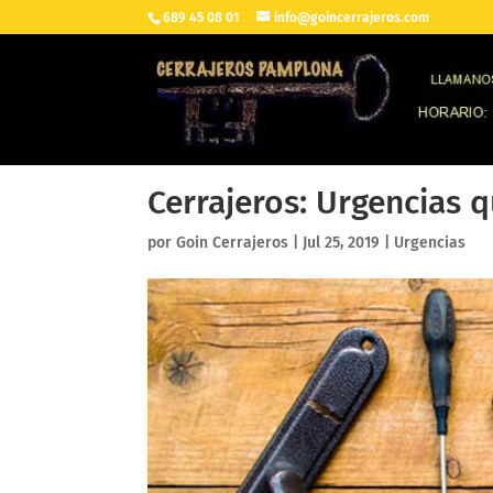
689 45 08 01
info@goincerrajeros.com
Cerrajeros: Urgencias
por
Goin Cerrajeros
|
Jul 25, 2019
|
Urgencias