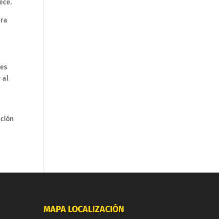
ece.
era
des
 al
ución
MAPA LOCALIZACIÓN