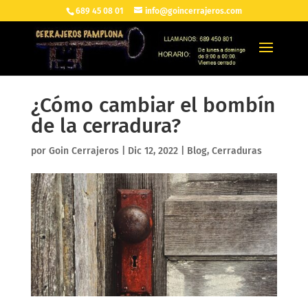
689 45 08 01
info@goincerrajeros.com
¿Cómo cambiar el bombín
de la cerradura?
por
Goin Cerrajeros
|
Dic 12, 2022
|
Blog
,
Cerraduras