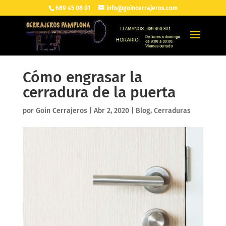
689 45 08 01
info@goincerrajeros.com
Cómo engrasar la
cerradura de la puerta
por
Goin Cerrajeros
|
Abr 2, 2020
|
Blog
,
Cerraduras