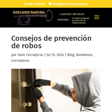
689 45 08 01
info@goincerrajeros.com
Consejos de prevención
de robos
por
Goin Cerrajeros
|
Jul 15, 2024
|
Blog
,
Bombines
,
Cerraduras