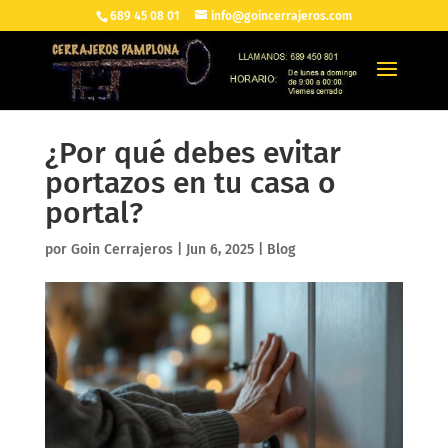
689 45 08 01
info@goincerrajeros.com
¿Por qué debes evitar
portazos en tu casa o
portal?
por
Goin Cerrajeros
|
Jun 6, 2025
|
Blog